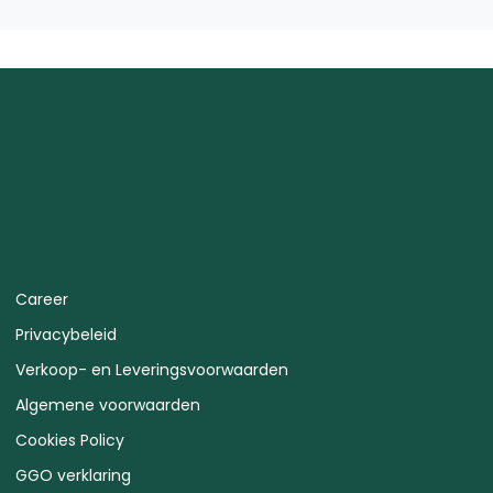
Career
Privacybeleid
Verkoop- en Leveringsvoorwaarden
Algemene voorwaarden
Cookies Policy
GGO verklaring
Kwaliteitsbeleid
Productspecificaties
ESA Advice for Safe Use of Treated Seed