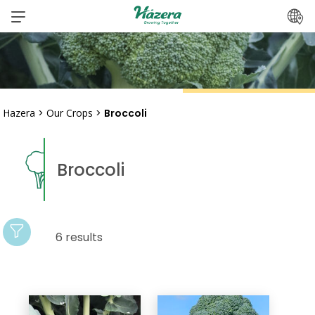
Skip
to
content
Hazera
>
Our Crops
>
Broccoli
Broccoli
6 results