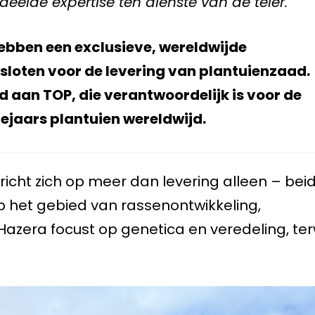
deelde expertise ten dienste van de teler.
ebben een exclusieve, wereldwijde
oten voor de levering van plantuienzaad.
d aan TOP, die verantwoordelijk is voor de
tejaars plantuien wereldwijd.
icht zich op meer dan levering alleen – bei
p het gebied van rassenontwikkeling,
azera focust op genetica en veredeling, terw