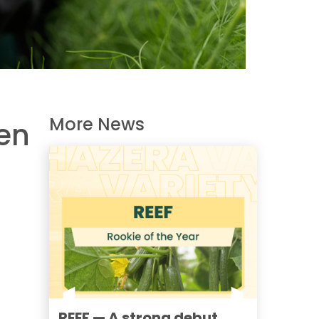
More News
en
REEF — A strong debut