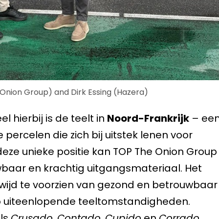
Onion Group) and Dirk Essing (Hazera)
 hierbij is de teelt in
Noord-Frankrijk
– ee
 percelen die zich bij uitstek lenen voor
deze unieke positie kan TOP The Onion Group
uwbaar en krachtig uitgangsmateriaal. Het
dwijd te voorzien van gezond en betrouwbaar
 uiteenlopende teeltomstandigheden.
als
Crusado
,
Contado
,
Cupido
en
Corrado