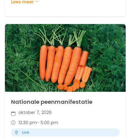
Lees meer
Dit tweejaarlijkse internationale netwerkevent
brengt telers, adviseurs, onderzoekers en
bedrijven uit verschillende landen samen. Het
doel: kennis delen, ervaringen uitwisselen en
samen werken aan de toekomst van de
witloofsector.
Nationale peenmanifestatie
oktober 7, 2026
12:30 pm
- 5:00 pm
Live