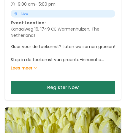
9:00 am
- 5:00 pm
Live
Event Location:
Kanaalweg 16, 1749 CE Warmenhuizen, The
Netherlands
Klaar voor de toekomst? Laten we samen groeien!
Stap in de toekomst van groente-innovatie
tijdens de Hazera International Open Days 2026.
Lees meer
Ontdek onze proefvelden, ontmoet onze
gewasspecialisten en maak kennis met de rassen,
samenwerkingen en innovaties die de wereld van
Register Now
morgen vormgeven.