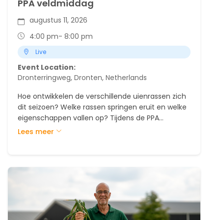
PPA veldmiddag
augustus 11, 2026
4:00 pm
- 8:00 pm
Live
Event Location:
Dronterringweg, Dronten, Netherlands
Hoe ontwikkelen de verschillende uienrassen zich
dit seizoen? Welke rassen springen eruit en welke
eigenschappen vallen op? Tijdens de PPA
Demoveldenmiddag ben je van harte welkom om
Lees meer
ons demoveld in Dronten te bezoeken en de
rassen van dichtbij te bekijken.