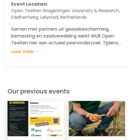
Event Location:
Open Teelten Wageningen University & Research,
Edelhertweg, Lelystad, Netherlands
Samen met partners uit gewasbescherming,
bemesting en zaadveredeling werkt WUR Open
Teelten hier aan actueel peenonderzoek. Tijdens
het event ontdek je de nieuwste ontwikkelingen in
Lees meer
bemesting en gewasbescherming en bekijk je de
belangrijkste wortelrassen, van B- tot D-peen.
Our previous events