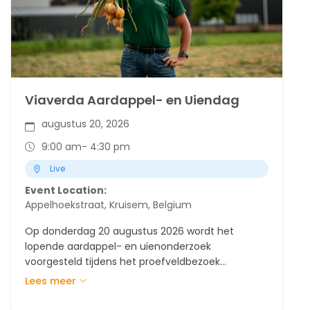
Viaverda Aardappel- en Uiendag
augustus 20, 2026
9:00 am
- 4:30 pm
Live
Event Location:
Appelhoekstraat, Kruisem, Belgium
Op donderdag 20 augustus 2026 wordt het
lopende aardappel- en uienonderzoek
voorgesteld tijdens het proefveldbezoek
aardappelen/uien. Ook wij zijn hier aanwezig om
Lees meer
meer te vertellen over onze rassen.