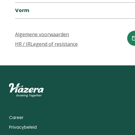
Vorm
Algemene voorwaarden
HR / IR
Legend of resistance
Career
Privacybeleid