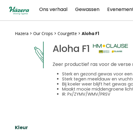
Skip
Ons verhaal
Gewassen
Evenemen
to
content
Hazera
>
Our Crops
>
Courgette
>
Aloha F1
Aloha F1
Zeer productief ras voor de verse
Sterk en gezond gewas voor een 
Sterk tegen meeldauw en vruchtv
Bij koeler weer blijft het gewas 
Maakt mooie middengroene licht
IR: Px/ZYMV/WMV/PRSV
Kleur