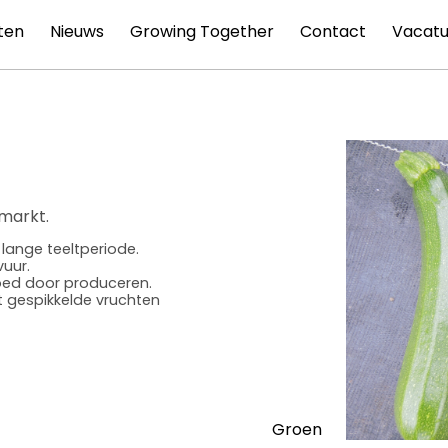
ten
Nieuws
Growing Together
Contact
Vacatu
 markt.
lange teeltperiode.
uur.
goed door produceren.
 gespikkelde vruchten
Groen